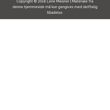
Copyright © 2018 Lene Meisner | Materiale fra
denne hjemmeside må kun gengives med skriftelig
tilladelse.