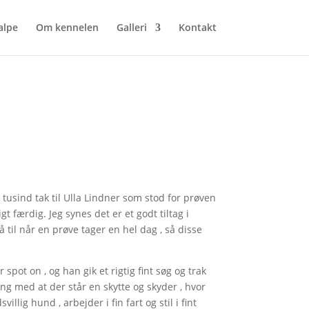
alpe
Om kennelen
Galleri
Kontakt
 tusind tak til Ulla Lindner som stod for prøven
gt færdig. Jeg synes det er et godt tiltag i
 til når en prøve tager en hel dag , så disse
pot on , og han gik et rigtig fint søg og trak
ing med at der står en skytte og skyder , hvor
ig hund , arbejder i fin fart og stil i fint