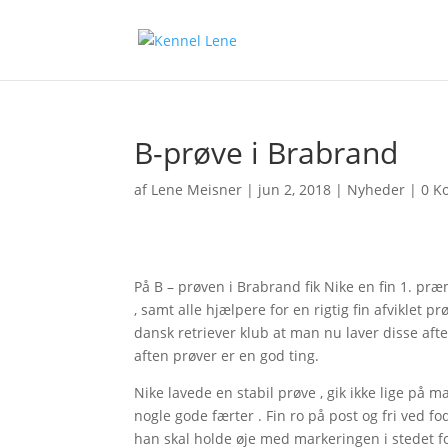
B-prøve i Brabrand
af
Lene Meisner
|
jun 2, 2018
|
Nyheder
|
0 K
På B – prøven i Brabrand fik Nike en fin 1. præ
, samt alle hjælpere for en rigtig fin afviklet pr
dansk retriever klub at man nu laver disse afte
aften prøver er en god ting.
Nike lavede en stabil prøve , gik ikke lige på m
nogle gode færter . Fin ro på post og fri ved f
han skal holde øje med markeringen i stedet for