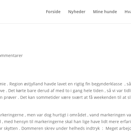
Forside
Nyheder
Mine hunde
Hv
ommentarer
mie . Region østjylland havde lavet en rigtig fin begynderklasse , så
øve . Det kørte bare derud af med to i gang hele tiden , så vi var tidli
n prøver . Det kan sommetider være svært at få weekenden til at slå
arkeringerne , men var dog hurtigt i området , vand markeringen var s
od , med hensyn til markeringerne skal han lige have lidt mere erfar
 skytten . Dommeren skrev under helheds indtryk : Meget arbejdsvill