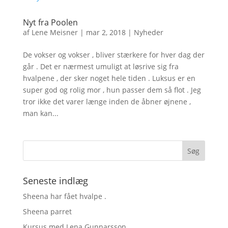
Nyt fra Poolen
af
Lene Meisner
|
mar 2, 2018
|
Nyheder
De vokser og vokser , bliver stærkere for hver dag der
går . Det er nærmest umuligt at løsrive sig fra
hvalpene , der sker noget hele tiden . Luksus er en
super god og rolig mor , hun passer dem så flot . Jeg
tror ikke det varer længe inden de åbner øjnene ,
man kan...
Seneste indlæg
Sheena har fået hvalpe .
Sheena parret
Kursus med Lena Gunnarsson